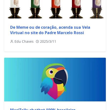
De Meme ou de coração, acenda sua Vela
Virtual no site do Padre Marcelo Rossi
Edu Chaves
2025/3/11