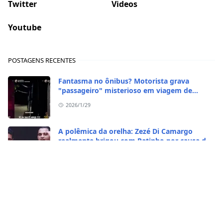
Twitter
Videos
Youtube
POSTAGENS RECENTES
Fantasma no ônibus? Motorista grava
"passageiro" misterioso em viagem de
madrugada
2026/1/29
A polêmica da orelha: Zezé Di Camargo
realmente brigou com Ratinho por causa do
sequestro do irmão?
2026/1/29
CASO RARO! Galinha se transformou em galo
no Rio Grande do Sul
2026/1/28