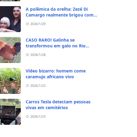
A polêmica da orelha: Zezé Di
Camargo realmente brigou com
Ratinho por causa do sequestro do
2026/1/29
irmão?
CASO RARO! Galinha se
transformou em galo no Rio
Grande do Sul
2026/1/28
Vídeo bizarro: homem come
caramujo africano vivo
2026/1/23
Carros Tesla detectam pessoas
vivas em cemitérios
2026/1/23