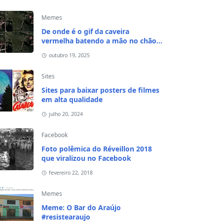
Memes
De onde é o gif da caveira
vermelha batendo a mão no chão e
ht="60px" src="https://blogger.googleusercontent.com/img/b/R29vZ
na cabeça?
outubro 19, 2025
Sites
Sites para baixar posters de filmes
em alta qualidade
julho 20, 2024
Facebook
Foto polêmica do Réveillon 2018
que viralizou no Facebook
fevereiro 22, 2018
ht="100px" src="https://blogger.googleusercontent.com/img/b/R29v
Memes
Meme: O Bar do Araújo
#resistearaujo