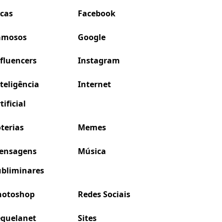
icas
Facebook
amosos
Google
fluencers
Instagram
teligência
Internet
tificial
terias
Memes
ensagens
Música
ubliminares
hotoshop
Redes Sociais
equelanet
Sites