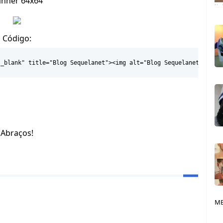
nner 64x64
Código:
"_blank" title="Blog Sequelanet"><img alt="Blog Sequelanet" heig
Abraços!
ME