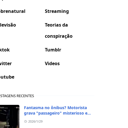
obrenatural
Streaming
levisão
Teorias da
conspiração
ktok
Tumblr
itter
Videos
outube
STAGENS RECENTES
Fantasma no ônibus? Motorista
grava "passageiro" misterioso em
viagem de madrugada
2026/1/29