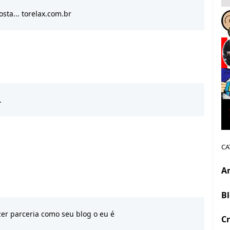
sta... torelax.com.br
.
CA
A
B
zer parceria como seu blog o eu é
Cr