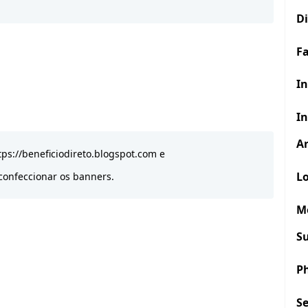
D
F
In
In
Ar
tps://beneficiodireto.blogspot.com e
Lo
confeccionar os banners.
M
S
P
S