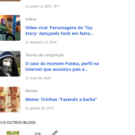
junho 12, 2015
1
Videos
Vídeo viral: Personagens de 'Toy
Story' dançando funk em festa
ht="64px" src="https://blogger.googleusercontent.com/img/b/R29vZ
infantil
fevereiro 23, 2016
Teorias da conspiração
O caso do Homem-Pateta, perfil na
internet que assustou pais e
responsáveis de crianças em 2020
maio 04, 2023
Memes
Meme: Tirinhas "Fazendo a barba"
janeiro 29, 2015
US OUTROS BLOGS