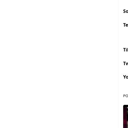
S
Te
Ti
Tw
Y
PO