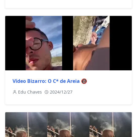
Vídeo Bizarro: O C* de Areia 🔞
Edu Chaves
2024/12/27