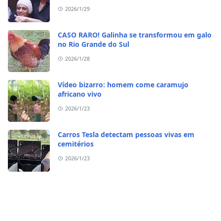
sequestro do irmão?
2026/1/29
CASO RARO! Galinha se transformou em galo
no Rio Grande do Sul
2026/1/28
Vídeo bizarro: homem come caramujo
africano vivo
2026/1/23
Carros Tesla detectam pessoas vivas em
cemitérios
2026/1/23