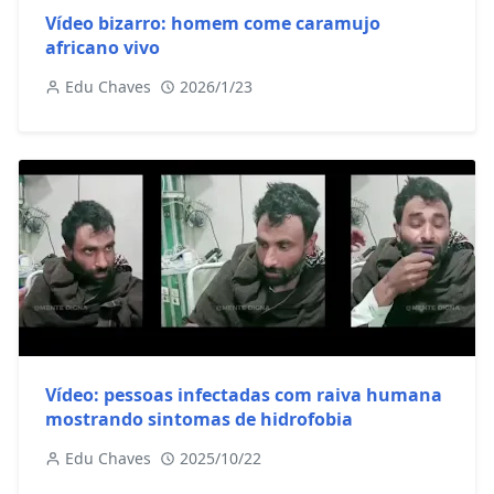
Vídeo bizarro: homem come caramujo
africano vivo
Edu Chaves
2026/1/23
Vídeo: pessoas infectadas com raiva humana
mostrando sintomas de hidrofobia
Edu Chaves
2025/10/22