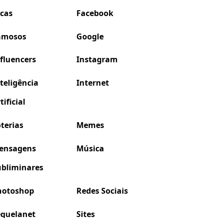
icas
Facebook
amosos
Google
fluencers
Instagram
teligência
Internet
tificial
terias
Memes
ensagens
Música
ubliminares
hotoshop
Redes Sociais
equelanet
Sites