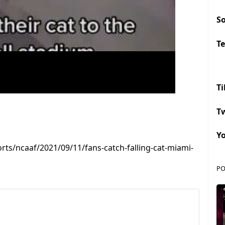
S
Te
Ti
Tw
Y
ts/ncaaf/2021/09/11/fans-catch-falling-cat-miami-
PO