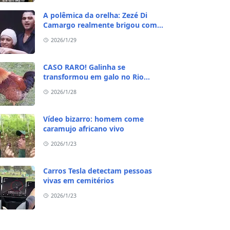
A polêmica da orelha: Zezé Di
Camargo realmente brigou com
Ratinho por causa do sequestro do
2026/1/29
irmão?
CASO RARO! Galinha se
transformou em galo no Rio
Grande do Sul
2026/1/28
Vídeo bizarro: homem come
caramujo africano vivo
2026/1/23
Carros Tesla detectam pessoas
vivas em cemitérios
2026/1/23