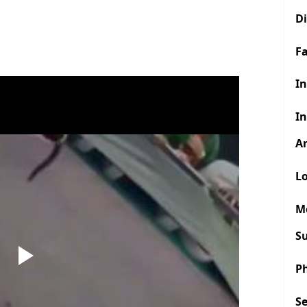
D
F
In
In
Ar
Lo
M
S
P
S