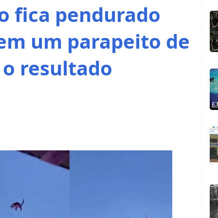
o fica pendurado
em um parapeito de
 o resultado