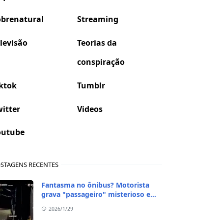
obrenatural
Streaming
levisão
Teorias da
conspiração
ktok
Tumblr
itter
Videos
outube
STAGENS RECENTES
Fantasma no ônibus? Motorista
grava "passageiro" misterioso em
viagem de madrugada
2026/1/29