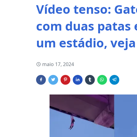
Vídeo tenso: Gat
com duas patas 
um estádio, veja
maio 17, 2024