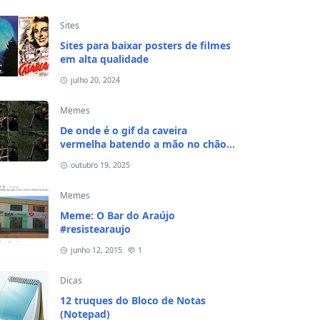
Sites
Sites para baixar posters de filmes
em alta qualidade
julho 20, 2024
Memes
De onde é o gif da caveira
vermelha batendo a mão no chão e
na cabeça?
outubro 19, 2025
Memes
Meme: O Bar do Araújo
#resistearaujo
junho 12, 2015
1
Dicas
12 truques do Bloco de Notas
(Notepad)