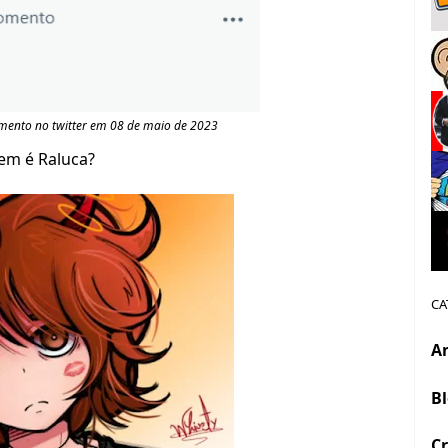
mento no twitter em 08 de maio de 2023
m é Raluca?
CA
A
B
Cr