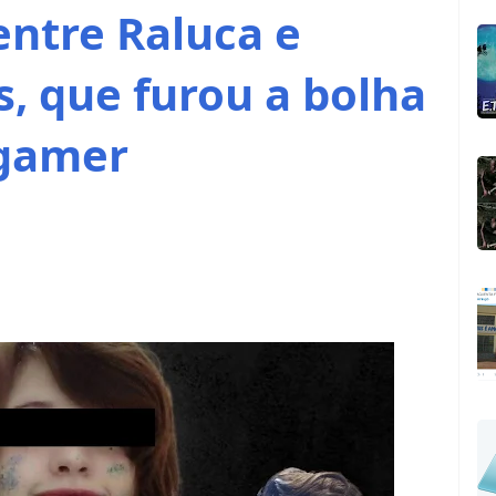
entre Raluca e
, que furou a bolha
gamer