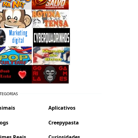
TEGORIAS
nimais
Aplicativos
logs
Creepypasta
imes Reais
Curiosidades