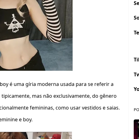
S
S
Te
Ti
Tw
oy é uma gíria moderna usada para se referir a
Y
 tipicamente, mas não exclusivamente, do gênero
icionalmente femininas, como usar vestidos e saias.
PO
eminine e boy.