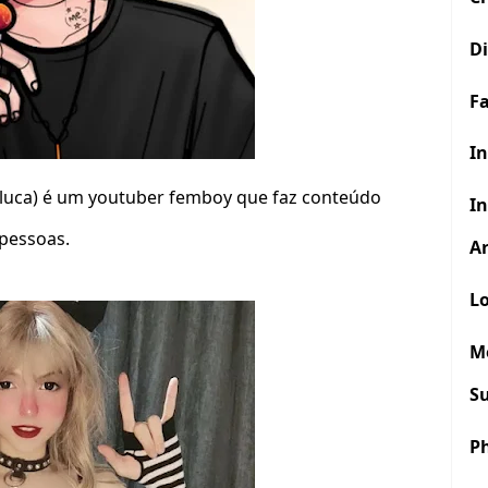
D
F
In
uca) é um youtuber femboy que faz conteúdo
In
 pessoas.
Ar
Lo
M
S
P