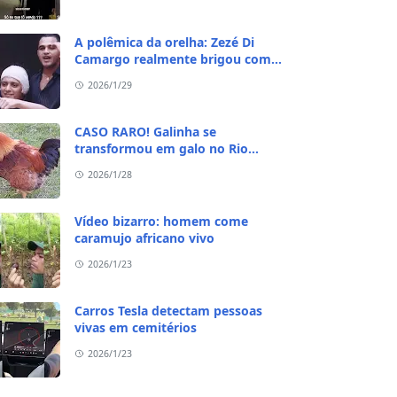
A polêmica da orelha: Zezé Di
Camargo realmente brigou com
Ratinho por causa do sequestro do
2026/1/29
irmão?
CASO RARO! Galinha se
transformou em galo no Rio
Grande do Sul
2026/1/28
Vídeo bizarro: homem come
caramujo africano vivo
2026/1/23
Carros Tesla detectam pessoas
vivas em cemitérios
2026/1/23