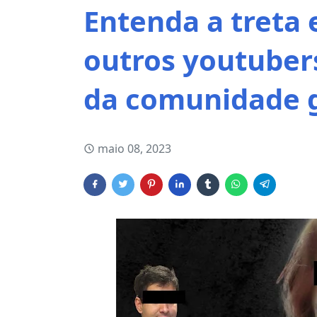
Entenda a treta 
outros youtubers
da comunidade 
maio 08, 2023