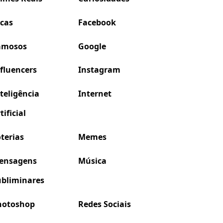
icas
Facebook
amosos
Google
fluencers
Instagram
teligência
Internet
tificial
terias
Memes
ensagens
Música
ubliminares
hotoshop
Redes Sociais