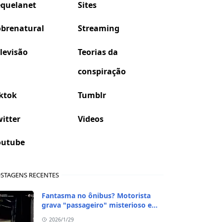
equelanet
Sites
obrenatural
Streaming
levisão
Teorias da
conspiração
ktok
Tumblr
itter
Videos
outube
STAGENS RECENTES
Fantasma no ônibus? Motorista
grava "passageiro" misterioso em
viagem de madrugada
2026/1/29