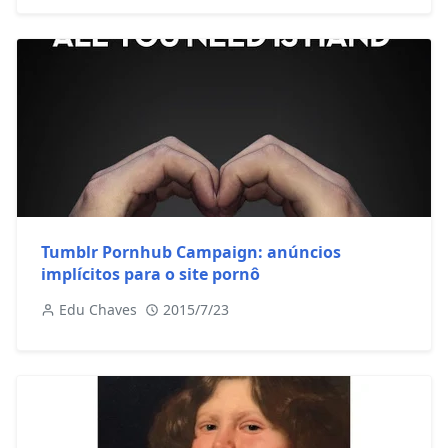
Tumblr Pornhub Campaign: anúncios
implícitos para o site pornô
Edu Chaves
2015/7/23