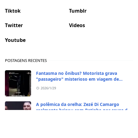
Tiktok
Tumblr
Twitter
Videos
Youtube
POSTAGENS RECENTES
Fantasma no ônibus? Motorista grava
"passageiro" misterioso em viagem de
madrugada
2026/1/29
A polêmica da orelha: Zezé Di Camargo
realmente brigou com Ratinho por causa do
sequestro do irmão?
2026/1/29
CASO RARO! Galinha se transformou em galo