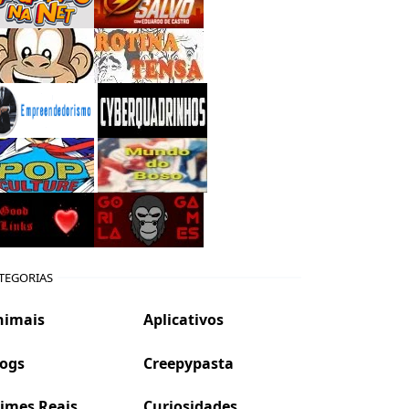
TEGORIAS
nimais
Aplicativos
logs
Creepypasta
imes Reais
Curiosidades