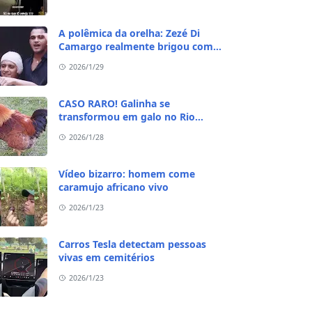
A polêmica da orelha: Zezé Di
Camargo realmente brigou com
Ratinho por causa do sequestro do
2026/1/29
irmão?
CASO RARO! Galinha se
transformou em galo no Rio
Grande do Sul
2026/1/28
Vídeo bizarro: homem come
caramujo africano vivo
2026/1/23
Carros Tesla detectam pessoas
vivas em cemitérios
2026/1/23