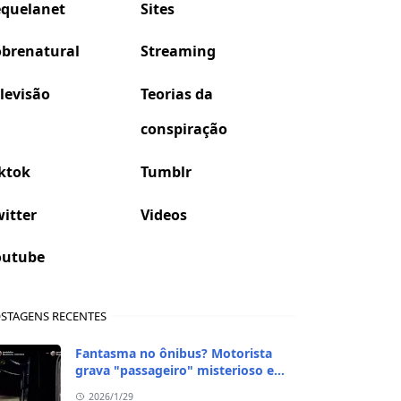
equelanet
Sites
obrenatural
Streaming
levisão
Teorias da
conspiração
ktok
Tumblr
itter
Videos
outube
STAGENS RECENTES
Fantasma no ônibus? Motorista
grava "passageiro" misterioso em
viagem de madrugada
2026/1/29