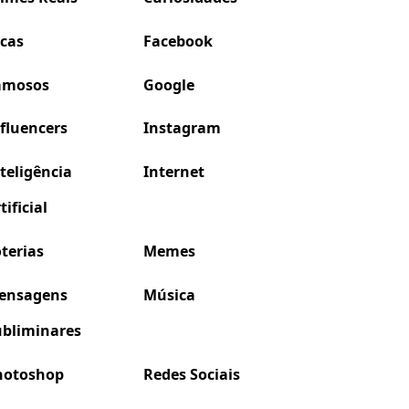
icas
Facebook
amosos
Google
fluencers
Instagram
teligência
Internet
tificial
terias
Memes
ensagens
Música
ubliminares
hotoshop
Redes Sociais