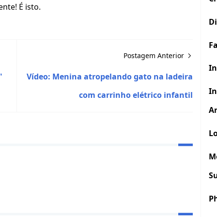
te! É isto.
D
F
Postagem Anterior
In
"
Vídeo: Menina atropelando gato na ladeira
In
com carrinho elétrico infantil
Ar
Lo
M
S
P