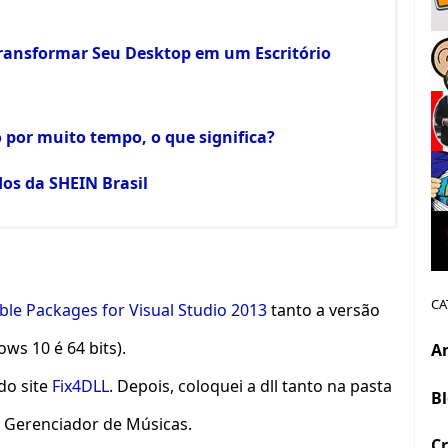
ransformar Seu Desktop em um Escritório
por muito tempo, o que significa?
os da SHEIN Brasil
CA
able Packages for Visual Studio 2013
tanto a versão
ws 10 é 64 bits).
A
 do site
Fix4DLL
. Depois, coloquei a dll tanto na pasta
B
 Gerenciador de Músicas.
Cr