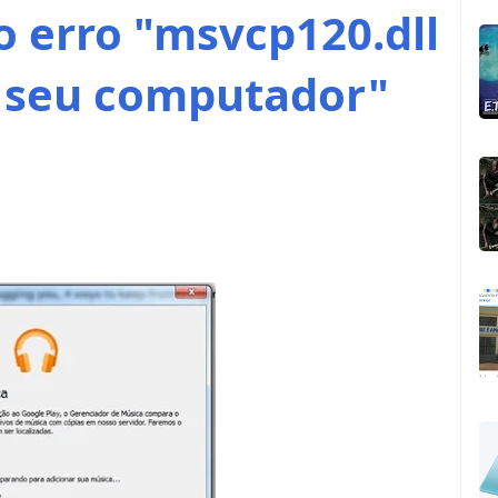
o erro "msvcp120.dll
o seu computador"