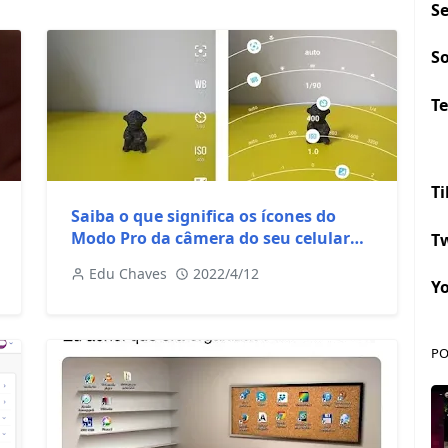
S
S
Te
Ti
Saiba o que significa os ícones do
Modo Pro da câmera do seu celular
Tw
Moto
Edu Chaves
2022/4/12
Y
PO