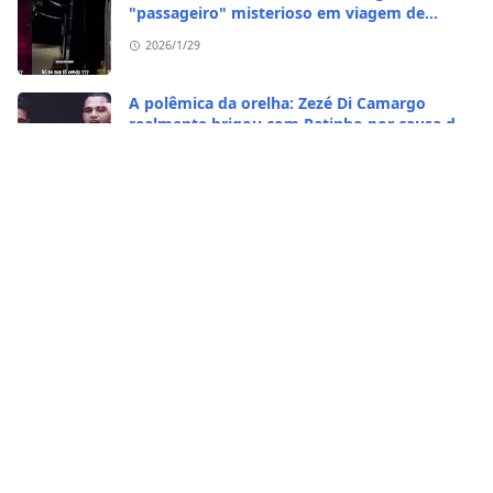
"passageiro" misterioso em viagem de
madrugada
2026/1/29
A polêmica da orelha: Zezé Di Camargo
realmente brigou com Ratinho por causa do
sequestro do irmão?
2026/1/29
CASO RARO! Galinha se transformou em galo
no Rio Grande do Sul
2026/1/28
Vídeo bizarro: homem come caramujo
africano vivo
2026/1/23
Carros Tesla detectam pessoas vivas em
cemitérios
2026/1/23