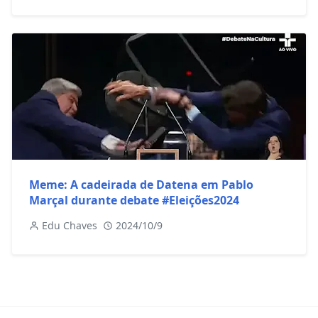
Meme: A cadeirada de Datena em Pablo
Marçal durante debate #Eleições2024
Edu Chaves
2024/10/9