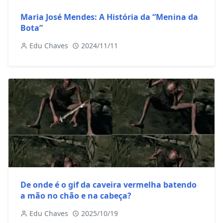
Maria José Mendes: A História da “Menina da
Bota”
Edu Chaves
2024/11/11
De onde é o gif da caveira vermelha batendo
a mão no chão e na cabeça?
Edu Chaves
2025/10/19