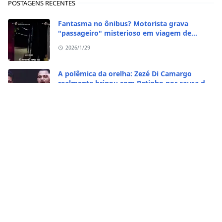
POSTAGENS RECENTES
Fantasma no ônibus? Motorista grava
"passageiro" misterioso em viagem de
madrugada
2026/1/29
A polêmica da orelha: Zezé Di Camargo
realmente brigou com Ratinho por causa do
sequestro do irmão?
2026/1/29
CASO RARO! Galinha se transformou em galo
no Rio Grande do Sul
2026/1/28
Vídeo bizarro: homem come caramujo
africano vivo
2026/1/23