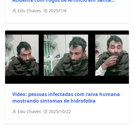
Acidente com Fogos de Artifício em Santa
Catarina
Edu Chaves
2025/1/4
Vídeo: pessoas infectadas com raiva humana
mostrando sintomas de hidrofobia
Edu Chaves
2025/10/22