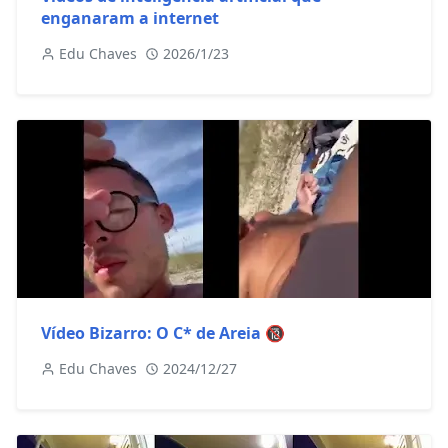
enganaram a internet
Edu Chaves
2026/1/23
Vídeo Bizarro: O C* de Areia 🔞
Edu Chaves
2024/12/27