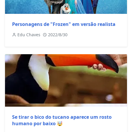
Personagens de "Frozen" em versão realista
Edu Chaves
2022/8/30
Se tirar o bico do tucano aparece um rosto
humano por baixo 🤯
Edu Chaves
2023/3/19