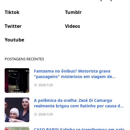
Tiktok
Tumblr
Twitter
Videos
Youtube
POSTAGENS RECENTES
Fantasma no ônibus? Motorista grava
"passageiro" misterioso em viagem de
madrugada
2026/1/29
A polêmica da orelha: Zezé Di Camargo
realmente brigou com Ratinho por causa do
sequestro do irmão?
2026/1/29
CASO RARO! Galinha se transformou em galo