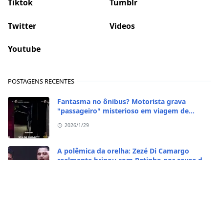
Tiktok
Tumblr
Twitter
Videos
Youtube
POSTAGENS RECENTES
Fantasma no ônibus? Motorista grava
"passageiro" misterioso em viagem de
madrugada
2026/1/29
A polêmica da orelha: Zezé Di Camargo
realmente brigou com Ratinho por causa do
sequestro do irmão?
2026/1/29
CASO RARO! Galinha se transformou em galo
no Rio Grande do Sul