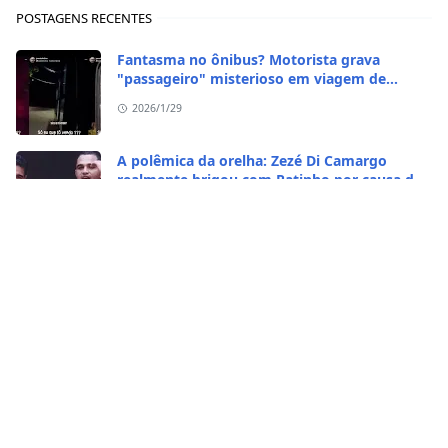
POSTAGENS RECENTES
Fantasma no ônibus? Motorista grava
"passageiro" misterioso em viagem de
madrugada
2026/1/29
A polêmica da orelha: Zezé Di Camargo
realmente brigou com Ratinho por causa do
sequestro do irmão?
2026/1/29
CASO RARO! Galinha se transformou em galo
no Rio Grande do Sul
2026/1/28
Vídeo bizarro: homem come caramujo
africano vivo
2026/1/23