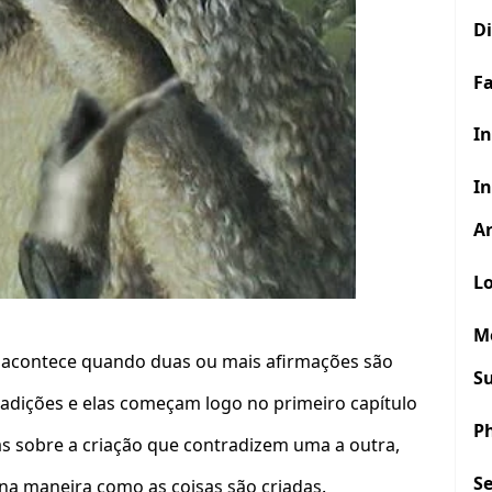
D
F
In
In
Ar
Lo
M
 acontece quando duas ou mais afirmações são
S
tradições e elas começam logo no primeiro capítulo
P
s sobre a criação que contradizem uma a outra,
S
a maneira como as coisas são criadas.