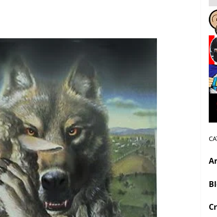
CA
A
B
Cr