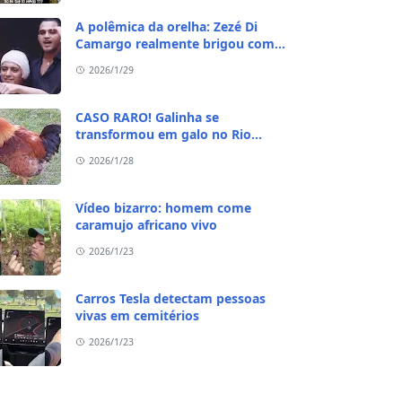
A polêmica da orelha: Zezé Di
Camargo realmente brigou com
Ratinho por causa do sequestro do
2026/1/29
irmão?
CASO RARO! Galinha se
transformou em galo no Rio
Grande do Sul
2026/1/28
Vídeo bizarro: homem come
caramujo africano vivo
2026/1/23
Carros Tesla detectam pessoas
vivas em cemitérios
2026/1/23