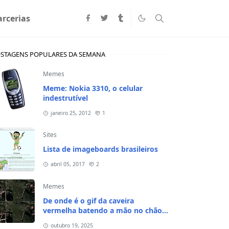
arcerias
STAGENS POPULARES DA SEMANA
Memes
Meme: Nokia 3310, o celular
indestrutível
janeiro 25, 2012
1
Sites
Lista de imageboards brasileiros
abril 05, 2017
2
Memes
De onde é o gif da caveira
vermelha batendo a mão no chão e
na cabeça?
outubro 19, 2025