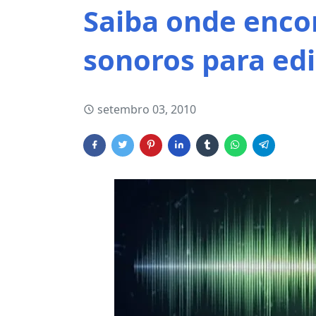
Saiba onde encon
sonoros para edi
setembro 03, 2010