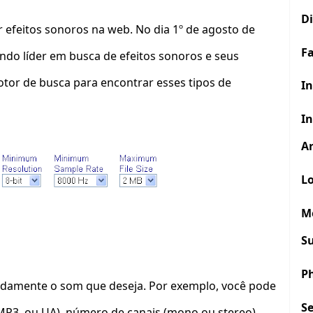
D
r efeitos sonoros na web. No dia 1º de agosto de
F
do líder em busca de efeitos sonoros e seus
otor de busca para encontrar esses tipos de
In
In
Ar
Lo
M
S
P
pidamente o som que deseja. Por exemplo, você pode
S
 MP3, ou UA), número de canais (mono ou stereo),