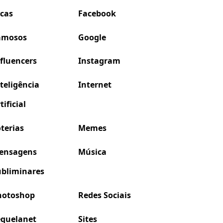
icas
Facebook
amosos
Google
fluencers
Instagram
teligência
Internet
tificial
terias
Memes
ensagens
Música
ubliminares
hotoshop
Redes Sociais
equelanet
Sites