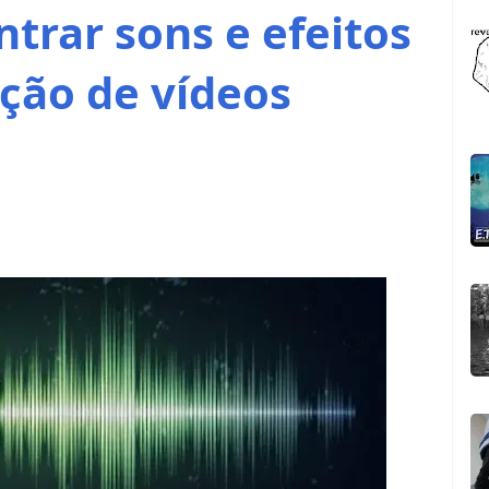
trar sons e efeitos
ção de vídeos