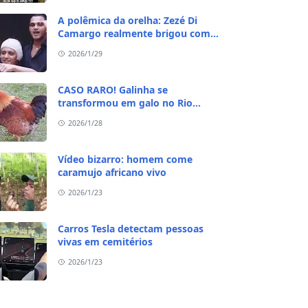
A polêmica da orelha: Zezé Di
Camargo realmente brigou com
Ratinho por causa do sequestro do
2026/1/29
irmão?
CASO RARO! Galinha se
transformou em galo no Rio
Grande do Sul
2026/1/28
Vídeo bizarro: homem come
caramujo africano vivo
2026/1/23
Carros Tesla detectam pessoas
vivas em cemitérios
2026/1/23