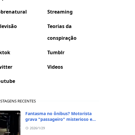
obrenatural
Streaming
levisão
Teorias da
conspiração
ktok
Tumblr
itter
Videos
outube
STAGENS RECENTES
Fantasma no ônibus? Motorista
grava "passageiro" misterioso em
viagem de madrugada
2026/1/29