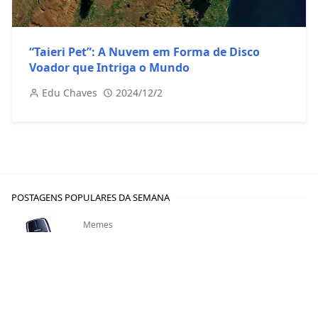
“Taieri Pet”: A Nuvem em Forma de Disco
Voador que Intriga o Mundo
Edu Chaves
2024/12/2
POSTAGENS POPULARES DA SEMANA
Memes
Meme: Nokia 3310, o celular indestrutível
janeiro 25, 2012
1
Sites
Lista de imageboards brasileiros