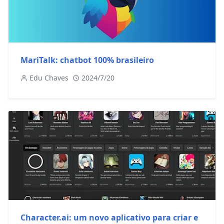
MariTalk: chatbot 100% brasileiro
Edu Chaves
2024/7/20
Character.ai: um novo aplicativo para criar e