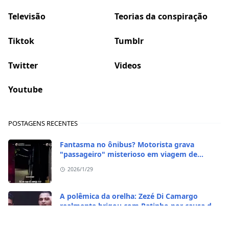
Televisão
Teorias da conspiração
Tiktok
Tumblr
Twitter
Videos
Youtube
POSTAGENS RECENTES
Fantasma no ônibus? Motorista grava
"passageiro" misterioso em viagem de
madrugada
2026/1/29
A polêmica da orelha: Zezé Di Camargo
realmente brigou com Ratinho por causa do
sequestro do irmão?
2026/1/29