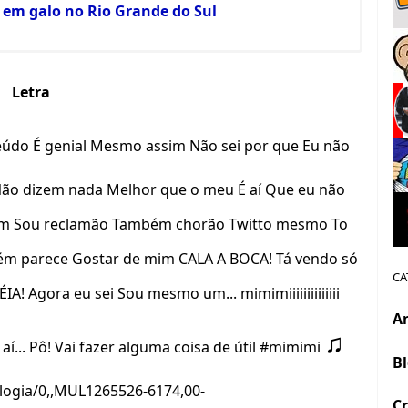
em galo no Rio Grande do Sul
Letra
eúdo É genial Mesmo assim Não sei por que Eu não
Não dizem nada Melhor que o meu É aí Que eu não
im Sou reclamão Também chorão Twitto mesmo To
ém parece Gostar de mim CALA A BOCA! Tá vendo só
CA
 Agora eu sei Sou mesmo um... mimimiiiiiiiiiiiiii
A
♫
... Pô! Vai fazer alguma coisa de útil #mimimi
B
ologia/0,,MUL1265526-6174,00-
Cr