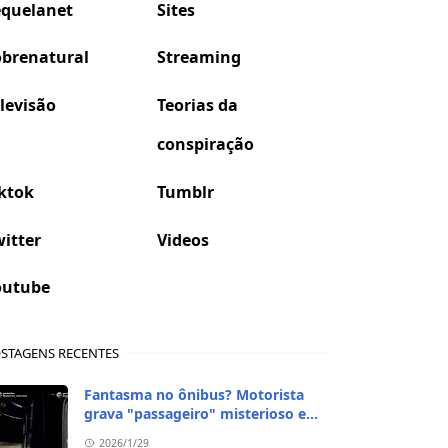
equelanet
Sites
obrenatural
Streaming
levisão
Teorias da
conspiração
ktok
Tumblr
itter
Videos
outube
STAGENS RECENTES
Fantasma no ônibus? Motorista
grava "passageiro" misterioso em
viagem de madrugada
2026/1/29