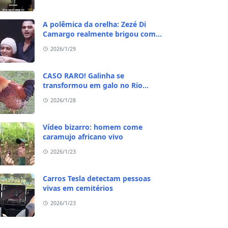
A polêmica da orelha: Zezé Di
Camargo realmente brigou com
Ratinho por causa do sequestro do
2026/1/29
irmão?
CASO RARO! Galinha se
transformou em galo no Rio
Grande do Sul
2026/1/28
Vídeo bizarro: homem come
caramujo africano vivo
2026/1/23
Carros Tesla detectam pessoas
vivas em cemitérios
2026/1/23