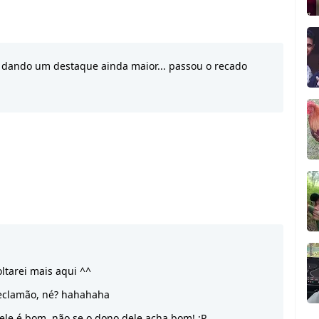
 dando um destaque ainda maior... passou o recado
oltarei mais aqui ^^
reclamão, né? hahahaha
ele é bom, não se o dono dele acha bom! :P