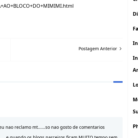
+AO+BLOCO+DO+MIMIMI.html
D
F
In
Postagem Anterior
In
Ar
Lo
M
S
P
eu nao reclamo mt......so nao gosto de comentarios
........e quando os blogs parceiros ficam MUITO tempo sem