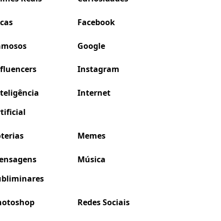
icas
Facebook
amosos
Google
fluencers
Instagram
teligência
Internet
tificial
terias
Memes
ensagens
Música
ubliminares
hotoshop
Redes Sociais