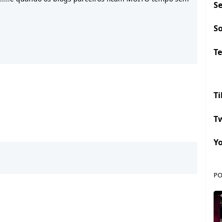
S
S
Te
Ti
Tw
Y
PO