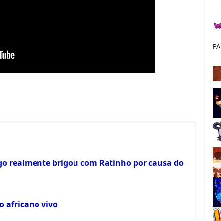
PA
rgo realmente brigou com Ratinho por causa do
 africano vivo