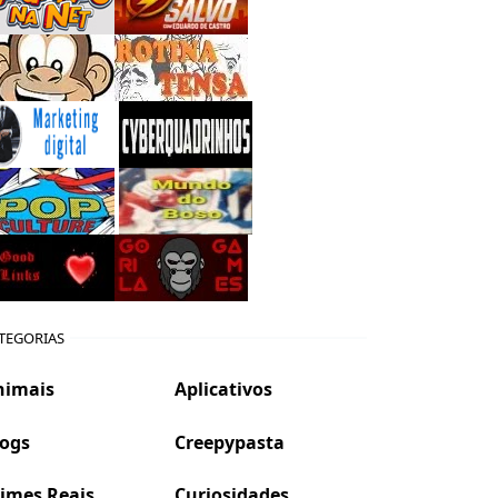
TEGORIAS
nimais
Aplicativos
logs
Creepypasta
imes Reais
Curiosidades