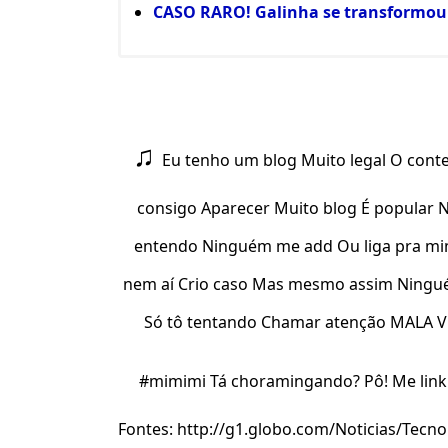
CASO RARO! Galinha se transformou 
♫
Eu tenho um blog Muito legal O cont
consigo Aparecer Muito blog É popular 
entendo Ninguém me add Ou liga pra m
nem aí Crio caso Mas mesmo assim Ningu
Só tô tentando Chamar atenção MALA VÉIA!
#mimimi Tá choramingando? Pô! Me link aí
Fontes: http://g1.globo.com/Noticias/Tecn