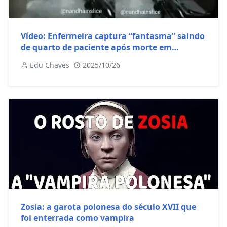
Vídeo: Enfermeira captura “fantasma” saindo
de quarto de paciente após morte em
Hospital
Edu Chaves
2025/10/26
Zosia: a garota polonesa do século XVII que
foi enterrada como vampira