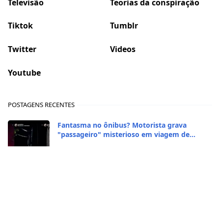
Televisão
Teorias da conspiração
Tiktok
Tumblr
Twitter
Videos
Youtube
POSTAGENS RECENTES
Fantasma no ônibus? Motorista grava
"passageiro" misterioso em viagem de
madrugada
2026/1/29
A polêmica da orelha: Zezé Di Camargo
realmente brigou com Ratinho por causa do
sequestro do irmão?
2026/1/29