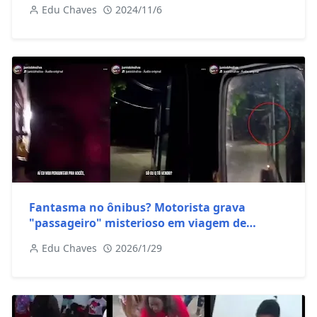
Edu Chaves
2024/11/6
Fantasma no ônibus? Motorista grava
"passageiro" misterioso em viagem de
madrugada
Edu Chaves
2026/1/29