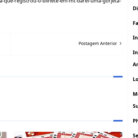
ria-que-registrou-o-bilhete-em-mt-darei-uma-gorjeta-
D
F
In
Postagem Anterior
In
Ar
Lo
M
S
P
S