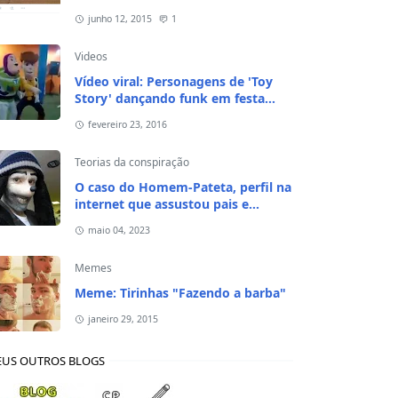
junho 12, 2015
1
Videos
Vídeo viral: Personagens de 'Toy
Story' dançando funk em festa
infantil
fevereiro 23, 2016
Teorias da conspiração
O caso do Homem-Pateta, perfil na
internet que assustou pais e
responsáveis de crianças em 2020
maio 04, 2023
Memes
Meme: Tirinhas "Fazendo a barba"
janeiro 29, 2015
US OUTROS BLOGS