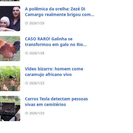
A polêmica da orelha: Zezé Di
Camargo realmente brigou com
Ratinho por causa do sequestro do
2026/1/29
irmão?
CASO RARO! Galinha se
transformou em galo no Rio
Grande do Sul
2026/1/28
Vídeo bizarro: homem come
caramujo africano vivo
2026/1/23
Carros Tesla detectam pessoas
vivas em cemitérios
2026/1/23