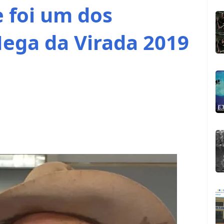
 foi um dos
ega da Virada 2019