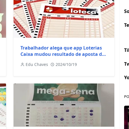
S
Te
Trabalhador alega que app Loterias
Ti
Caixa mudou resultado de aposta da
Loteca
Tw
Edu Chaves
2024/10/19
Y
PO