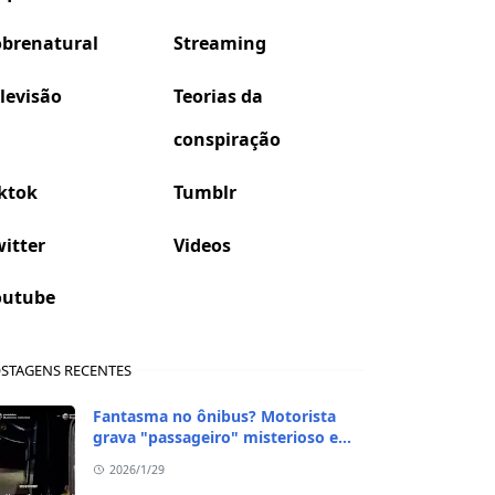
obrenatural
Streaming
levisão
Teorias da
conspiração
ktok
Tumblr
itter
Videos
outube
STAGENS RECENTES
Fantasma no ônibus? Motorista
grava "passageiro" misterioso em
viagem de madrugada
2026/1/29