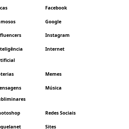
icas
Facebook
amosos
Google
fluencers
Instagram
teligência
Internet
tificial
terias
Memes
ensagens
Música
ubliminares
hotoshop
Redes Sociais
equelanet
Sites