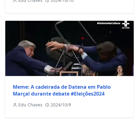
Edu Chaves
2024/10/10
Meme: A cadeirada de Datena em Pablo
Marçal durante debate #Eleições2024
Edu Chaves
2024/10/9