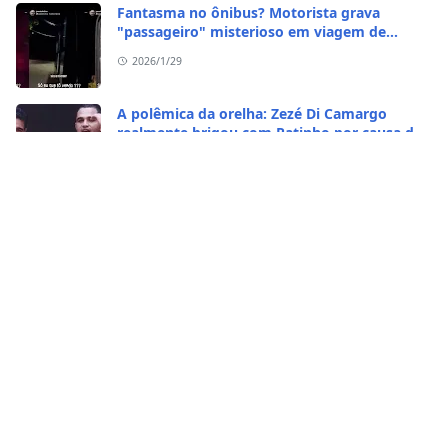
Fantasma no ônibus? Motorista grava
"passageiro" misterioso em viagem de
madrugada
2026/1/29
A polêmica da orelha: Zezé Di Camargo
realmente brigou com Ratinho por causa do
sequestro do irmão?
2026/1/29
CASO RARO! Galinha se transformou em galo
no Rio Grande do Sul
2026/1/28
Vídeo bizarro: homem come caramujo
africano vivo
2026/1/23
Carros Tesla detectam pessoas vivas em
cemitérios