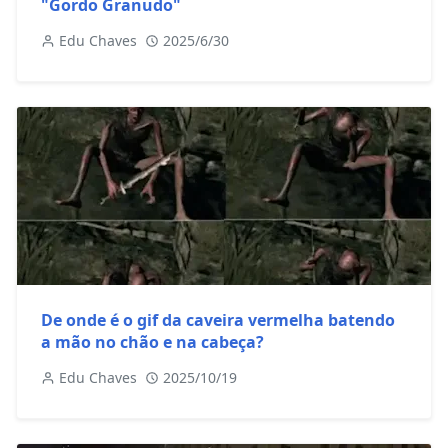
"Gordo Granudo"
Edu Chaves
2025/6/30
De onde é o gif da caveira vermelha batendo
a mão no chão e na cabeça?
Edu Chaves
2025/10/19