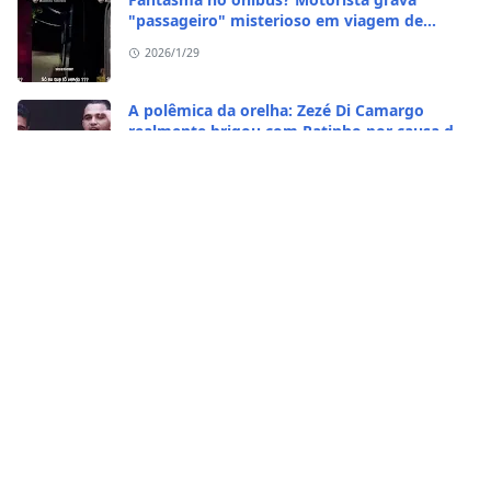
"passageiro" misterioso em viagem de
madrugada
2026/1/29
A polêmica da orelha: Zezé Di Camargo
realmente brigou com Ratinho por causa do
sequestro do irmão?
2026/1/29
CASO RARO! Galinha se transformou em galo
no Rio Grande do Sul
2026/1/28
Vídeo bizarro: homem come caramujo
africano vivo
2026/1/23
Carros Tesla detectam pessoas vivas em
cemitérios