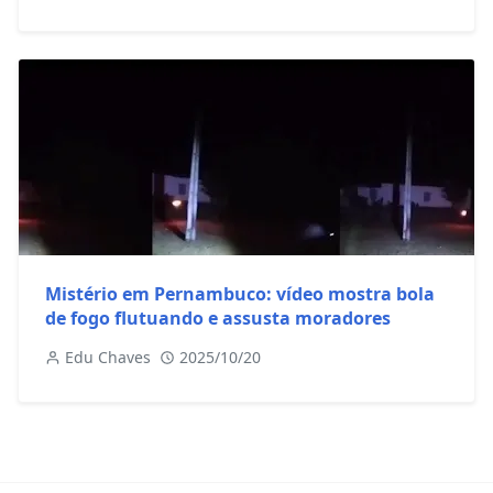
Mistério em Pernambuco: vídeo mostra bola
de fogo flutuando e assusta moradores
Edu Chaves
2025/10/20