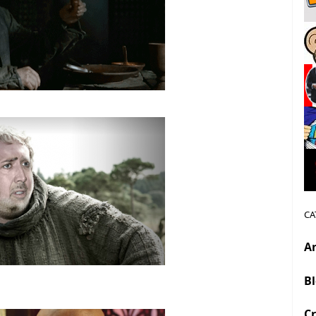
CA
A
B
Cr