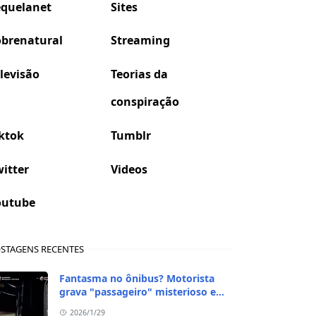
equelanet
Sites
obrenatural
Streaming
levisão
Teorias da
conspiração
ktok
Tumblr
itter
Videos
outube
STAGENS RECENTES
Fantasma no ônibus? Motorista
grava "passageiro" misterioso em
viagem de madrugada
2026/1/29