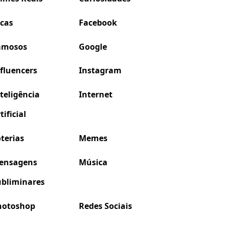
icas
Facebook
amosos
Google
fluencers
Instagram
teligência
Internet
tificial
terias
Memes
ensagens
Música
ubliminares
hotoshop
Redes Sociais