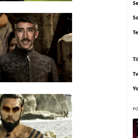
S
S
Te
Ti
Tw
Y
PO