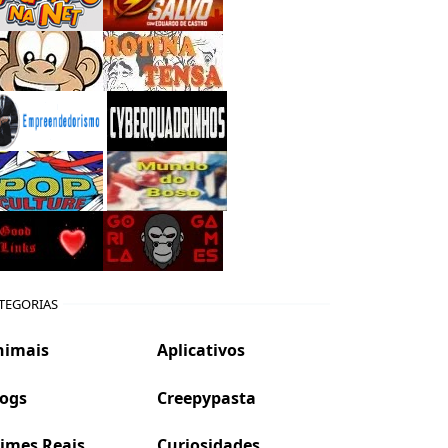
TEGORIAS
nimais
Aplicativos
logs
Creepypasta
imes Reais
Curiosidades