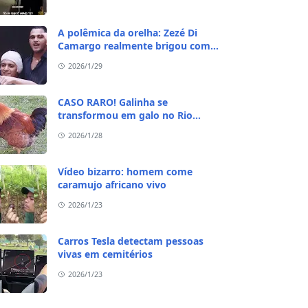
A polêmica da orelha: Zezé Di
Camargo realmente brigou com
Ratinho por causa do sequestro do
2026/1/29
irmão?
CASO RARO! Galinha se
transformou em galo no Rio
Grande do Sul
2026/1/28
Vídeo bizarro: homem come
caramujo africano vivo
2026/1/23
Carros Tesla detectam pessoas
vivas em cemitérios
2026/1/23