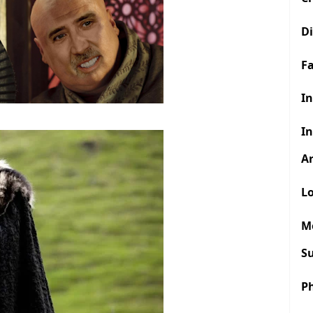
D
F
In
In
Ar
Lo
M
S
P