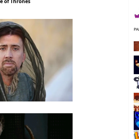
e of Thrones
PA