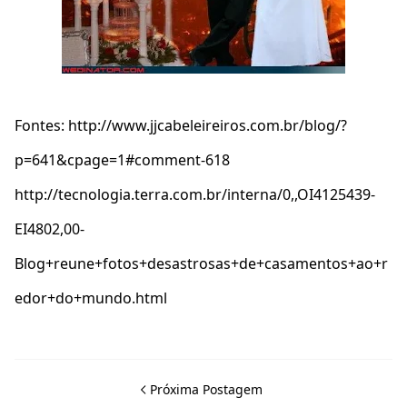
Fontes: http://www.jjcabeleireiros.com.br/blog/?
p=641&cpage=1#comment-618
http://tecnologia.terra.com.br/interna/0,,OI4125439-
EI4802,00-
Blog+reune+fotos+desastrosas+de+casamentos+ao+r
edor+do+mundo.html
Próxima Postagem