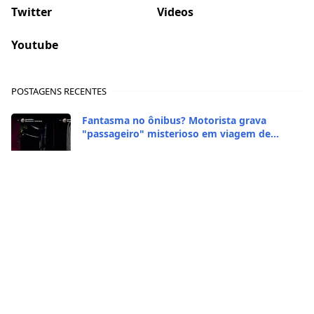
Twitter
Videos
Youtube
POSTAGENS RECENTES
Fantasma no ônibus? Motorista grava
"passageiro" misterioso em viagem de
madrugada
2026/1/29
A polêmica da orelha: Zezé Di Camargo
realmente brigou com Ratinho por causa do
sequestro do irmão?
2026/1/29
CASO RARO! Galinha se transformou em galo
no Rio Grande do Sul
2026/1/28