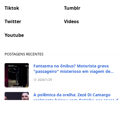
Tiktok
Tumblr
Twitter
Videos
Youtube
POSTAGENS RECENTES
Fantasma no ônibus? Motorista grava
"passageiro" misterioso em viagem de
madrugada
2026/1/29
A polêmica da orelha: Zezé Di Camargo
realmente brigou com Ratinho por causa do
sequestro do irmão?
2026/1/29
CASO RARO! Galinha se transformou em galo