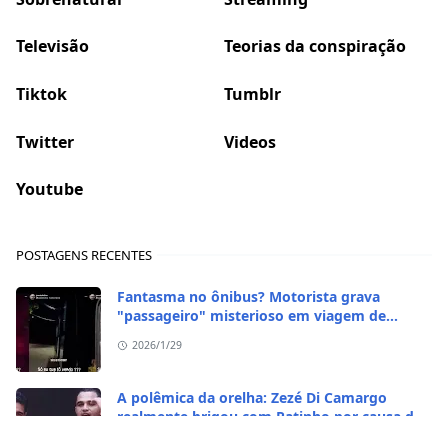
Televisão
Teorias da conspiração
Tiktok
Tumblr
Twitter
Videos
Youtube
POSTAGENS RECENTES
Fantasma no ônibus? Motorista grava
"passageiro" misterioso em viagem de
madrugada
2026/1/29
A polêmica da orelha: Zezé Di Camargo
realmente brigou com Ratinho por causa do
sequestro do irmão?
2026/1/29