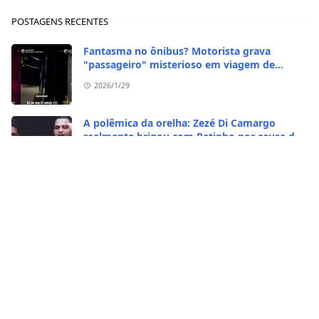
POSTAGENS RECENTES
Fantasma no ônibus? Motorista grava
"passageiro" misterioso em viagem de
madrugada
2026/1/29
A polêmica da orelha: Zezé Di Camargo
realmente brigou com Ratinho por causa do
sequestro do irmão?
2026/1/29
CASO RARO! Galinha se transformou em galo
no Rio Grande do Sul
2026/1/28
Vídeo bizarro: homem come caramujo
africano vivo
2026/1/23