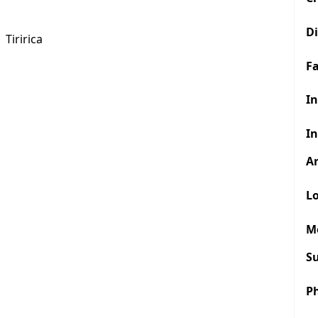
D
Tiririca
F
In
In
Ar
Lo
M
S
P