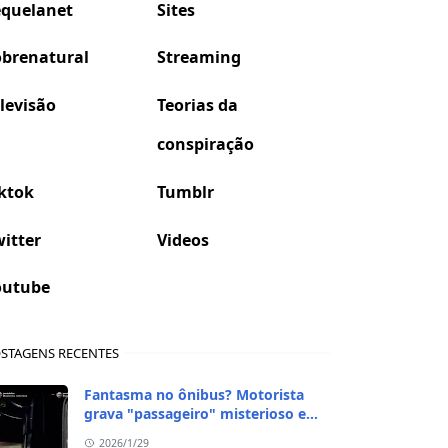
equelanet
Sites
obrenatural
Streaming
levisão
Teorias da
conspiração
ktok
Tumblr
itter
Videos
outube
STAGENS RECENTES
Fantasma no ônibus? Motorista
grava "passageiro" misterioso em
viagem de madrugada
2026/1/29