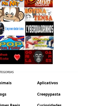
TEGORIAS
nimais
Aplicativos
logs
Creepypasta
imes Reais
Curiosidades