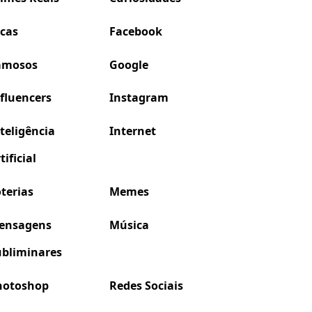
icas
Facebook
amosos
Google
fluencers
Instagram
teligência
Internet
tificial
terias
Memes
ensagens
Música
ubliminares
hotoshop
Redes Sociais