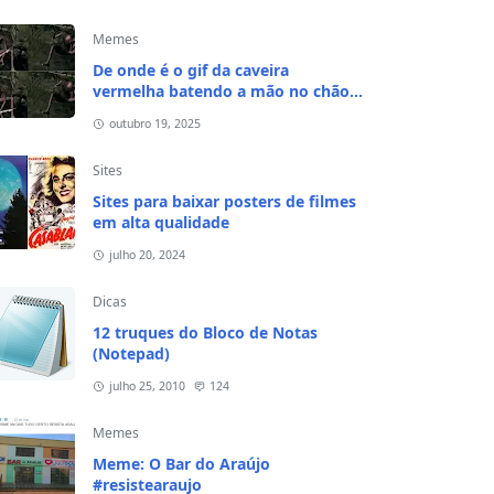
Memes
De onde é o gif da caveira
vermelha batendo a mão no chão e
na cabeça?
outubro 19, 2025
Sites
Sites para baixar posters de filmes
em alta qualidade
julho 20, 2024
Dicas
12 truques do Bloco de Notas
(Notepad)
julho 25, 2010
124
Memes
Meme: O Bar do Araújo
#resistearaujo