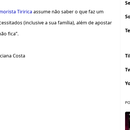
S
orista Tiririca
assume não saber o que faz um
S
essitados (inclusive a sua família), além de apostar
Te
ão fica”.
Ti
ciana Costa
Tw
Y
PO