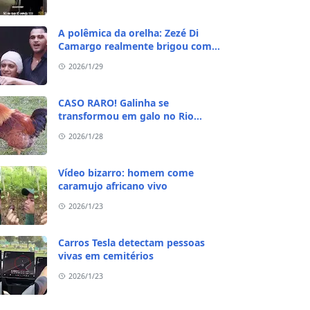
A polêmica da orelha: Zezé Di
Camargo realmente brigou com
Ratinho por causa do sequestro do
2026/1/29
irmão?
CASO RARO! Galinha se
transformou em galo no Rio
Grande do Sul
2026/1/28
Vídeo bizarro: homem come
caramujo africano vivo
2026/1/23
Carros Tesla detectam pessoas
vivas em cemitérios
2026/1/23