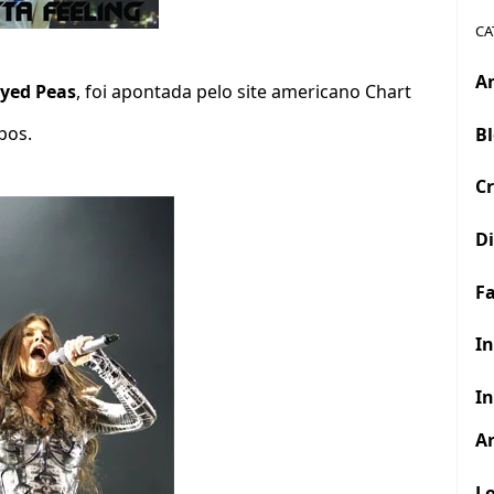
CA
A
yed Peas
, foi apontada pelo site americano Chart
pos.
B
Cr
D
F
In
In
Ar
Lo