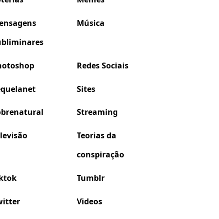
ensagens
Música
ubliminares
hotoshop
Redes Sociais
equelanet
Sites
obrenatural
Streaming
levisão
Teorias da
conspiração
ktok
Tumblr
itter
Videos