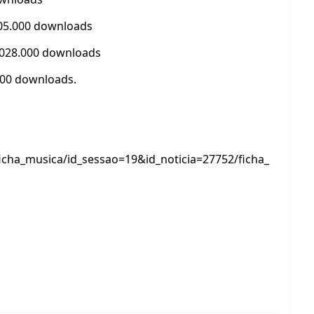
.105.000 downloads
.028.000 downloads
000 downloads.
icha_musica/id_sessao=19&id_noticia=27752/ficha_