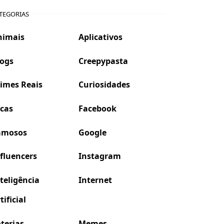
TEGORIAS
nimais
Aplicativos
logs
Creepypasta
imes Reais
Curiosidades
icas
Facebook
amosos
Google
fluencers
Instagram
teligência
Internet
tificial
terias
Memes