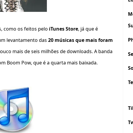
M
S
s, como os feitos pelo
iTunes Store
, já que é
P
z um levantamento das
20 músicas que mais foram
 pouco mais de seis milhões de downloads. A banda
S
 Boom Pow, que é a quarta mais baixada.
S
Te
Ti
Tw