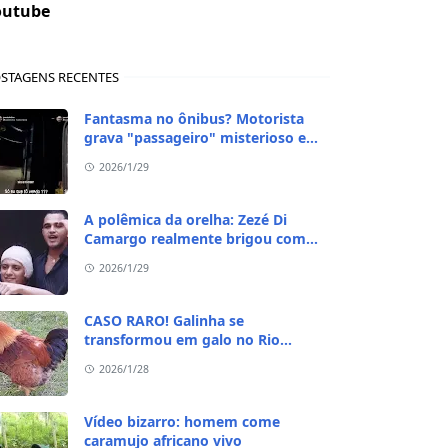
outube
STAGENS RECENTES
Fantasma no ônibus? Motorista
grava "passageiro" misterioso em
viagem de madrugada
2026/1/29
A polêmica da orelha: Zezé Di
Camargo realmente brigou com
Ratinho por causa do sequestro do
2026/1/29
irmão?
CASO RARO! Galinha se
transformou em galo no Rio
Grande do Sul
2026/1/28
Vídeo bizarro: homem come
caramujo africano vivo