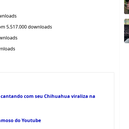
ownloads
om 5.517.000 downloads
ownloads
wnloads
s
 cantando com seu Chihuahua viraliza na
famoso do Youtube