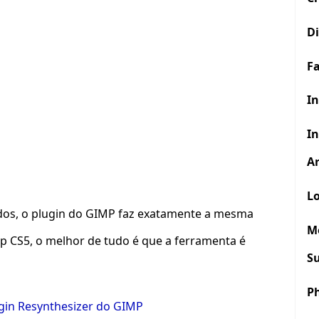
D
F
In
In
Ar
Lo
ados, o plugin do GIMP faz exatamente a mesma
M
p CS5, o melhor de tudo é que a ferramenta é
S
P
gin Resynthesizer do GIMP