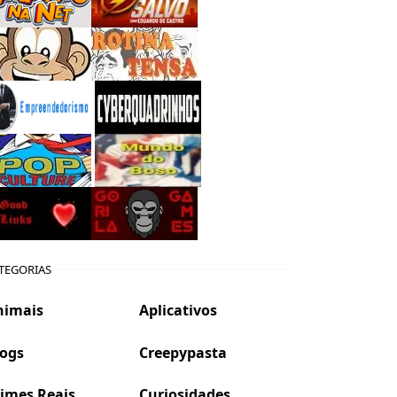
TEGORIAS
nimais
Aplicativos
logs
Creepypasta
imes Reais
Curiosidades