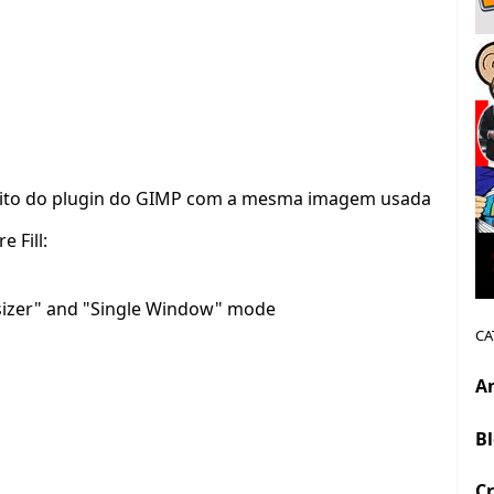
feito do plugin do GIMP com a mesma imagem usada
 Fill:
sizer" and "Single Window" mode
CA
A
B
Cr