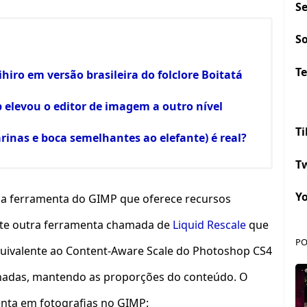
S
S
Te
ihiro em versão brasileira do folclore Boitatá
p elevou o editor de imagem a outro nível
Ti
arinas e boca semelhantes ao elefante) é real?
Tw
Y
ica ferramenta do GIMP que oferece recursos
ste outra ferramenta chamada de
Liquid Rescale
que
PO
uivalente ao Content-Aware Scale do Photoshop CS4
adas, mantendo as proporções do conteúdo. O
enta em fotografias no GIMP: