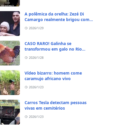
A polêmica da orelha: Zezé Di
Camargo realmente brigou com
Ratinho por causa do sequestro do
2026/1/29
irmão?
CASO RARO! Galinha se
transformou em galo no Rio
Grande do Sul
2026/1/28
Vídeo bizarro: homem come
caramujo africano vivo
2026/1/23
Carros Tesla detectam pessoas
vivas em cemitérios
2026/1/23