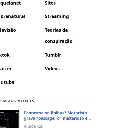
equelanet
Sites
obrenatural
Streaming
levisão
Teorias da
conspiração
ktok
Tumblr
itter
Videos
outube
STAGENS RECENTES
Fantasma no ônibus? Motorista
grava "passageiro" misterioso em
viagem de madrugada
2026/1/29