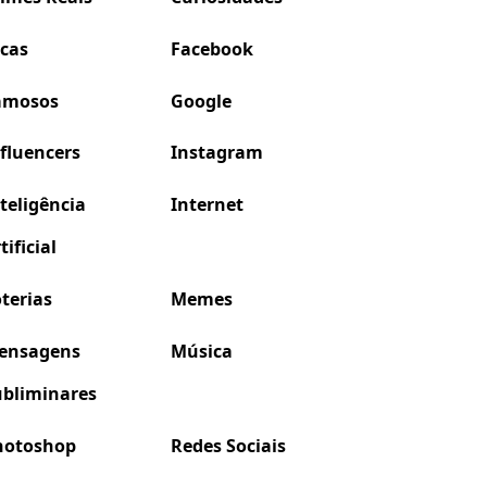
icas
Facebook
amosos
Google
fluencers
Instagram
teligência
Internet
tificial
terias
Memes
ensagens
Música
ubliminares
hotoshop
Redes Sociais