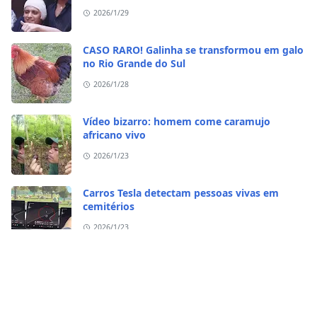
sequestro do irmão?
2026/1/29
CASO RARO! Galinha se transformou em galo
no Rio Grande do Sul
2026/1/28
Vídeo bizarro: homem come caramujo
africano vivo
2026/1/23
Carros Tesla detectam pessoas vivas em
cemitérios
2026/1/23