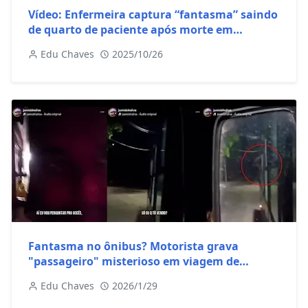
Vídeo: Enfermeira captura “fantasma” saindo
de quarto de paciente após morte em
Hospital
Edu Chaves
2025/10/26
Fantasma no ônibus? Motorista grava
"passageiro" misterioso em viagem de
madrugada
Edu Chaves
2026/1/29