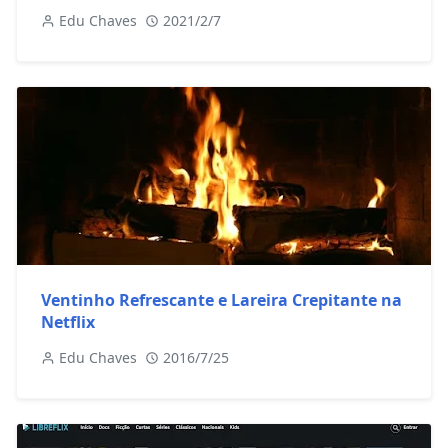
Edu Chaves
2021/2/7
Ventinho Refrescante e Lareira Crepitante na
Netflix
Edu Chaves
2016/7/25