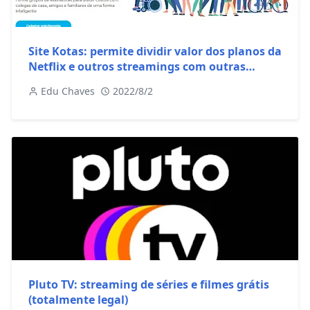
Site Kotas: permite dividir valor dos planos da
Netflix e outros streamings com outras
pessoas
Edu Chaves
2022/8/2
Pluto TV: streaming de séries e filmes grátis
(totalmente legal)