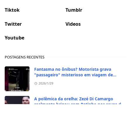
Tiktok
Tumblr
Twitter
Videos
Youtube
POSTAGENS RECENTES
Fantasma no ônibus? Motorista grava
"passageiro" misterioso em viagem de
madrugada
2026/1/29
A polêmica da orelha: Zezé Di Camargo
realmente brigou com Ratinho por causa do
sequestro do irmão?
2026/1/29
CASO RARO! Galinha se transformou em galo