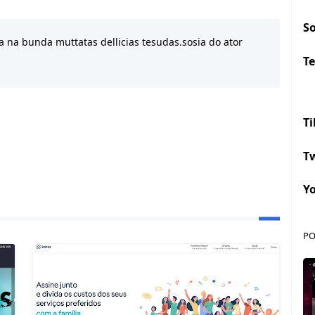
S
 na bunda muttatas dellicias tesudas.sosia do ator
Te
Ti
Tw
Y
PO