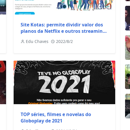
Site Kotas: permite dividir valor dos
planos da Netflix e outros streamings
com outras pessoas
Edu Chaves
2022/8/2
TOP séries, filmes e novelas do
Globoplay de 2021