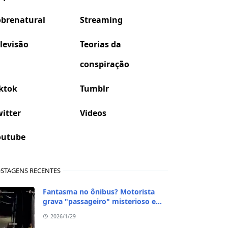
obrenatural
Streaming
levisão
Teorias da
conspiração
ktok
Tumblr
itter
Videos
outube
STAGENS RECENTES
Fantasma no ônibus? Motorista
grava "passageiro" misterioso em
viagem de madrugada
2026/1/29