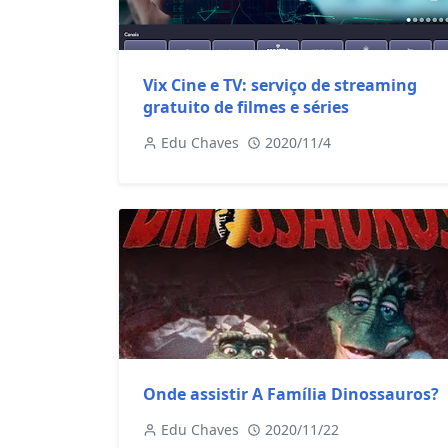
Vix Cine e TV: serviço de streaming
gratuito de filmes e séries
Edu Chaves
2020/11/4
Onde assistir A Família Dinossauros?
Edu Chaves
2020/11/22