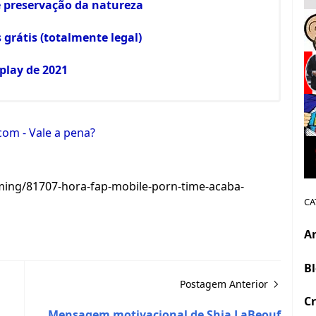
e preservação da natureza
 grátis (totalmente legal)
oplay de 2021
.com - Vale a pena?
ing/81707-hora-fap-mobile-porn-time-acaba-
CA
A
B
Postagem Anterior
Cr
Mensagem motivacional de Shia LaBeouf