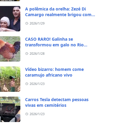
A polêmica da orelha: Zezé Di
Camargo realmente brigou com
Ratinho por causa do sequestro do
2026/1/29
irmão?
CASO RARO! Galinha se
transformou em galo no Rio
Grande do Sul
2026/1/28
Vídeo bizarro: homem come
caramujo africano vivo
2026/1/23
Carros Tesla detectam pessoas
vivas em cemitérios
2026/1/23