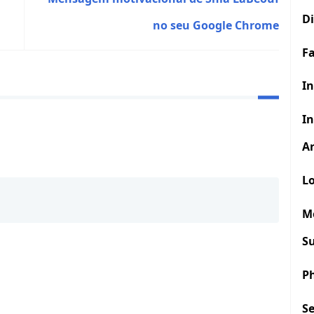
D
no seu Google Chrome
F
In
In
Ar
Lo
M
S
P
S