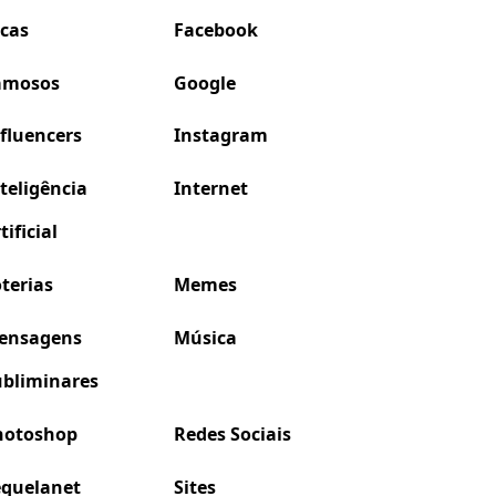
icas
Facebook
amosos
Google
fluencers
Instagram
teligência
Internet
tificial
terias
Memes
ensagens
Música
ubliminares
hotoshop
Redes Sociais
equelanet
Sites