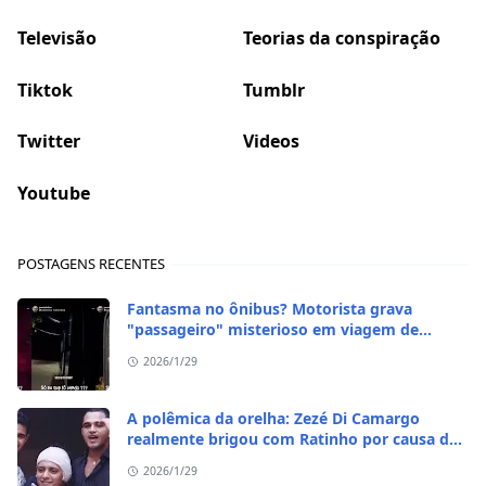
Televisão
Teorias da conspiração
Tiktok
Tumblr
Twitter
Videos
Youtube
POSTAGENS RECENTES
Fantasma no ônibus? Motorista grava
"passageiro" misterioso em viagem de
madrugada
2026/1/29
A polêmica da orelha: Zezé Di Camargo
realmente brigou com Ratinho por causa do
sequestro do irmão?
2026/1/29