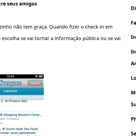
re seus amigos
D
F
zinho não tem graça. Quando fizer o check-in em
In
escolha se vai tornar a informação pública ou se vai
In
Ar
Lo
M
S
P
S