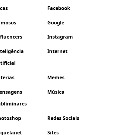
icas
Facebook
amosos
Google
fluencers
Instagram
teligência
Internet
tificial
terias
Memes
ensagens
Música
ubliminares
hotoshop
Redes Sociais
equelanet
Sites