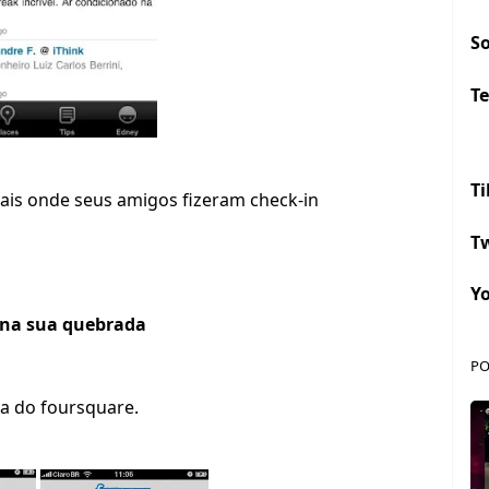
S
Te
Ti
cais onde seus amigos fizeram check-in
Tw
Y
 na sua quebrada
PO
da do foursquare.