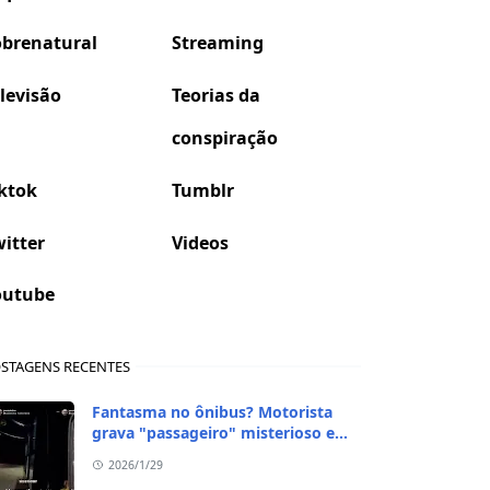
obrenatural
Streaming
levisão
Teorias da
conspiração
ktok
Tumblr
itter
Videos
outube
STAGENS RECENTES
Fantasma no ônibus? Motorista
grava "passageiro" misterioso em
viagem de madrugada
2026/1/29