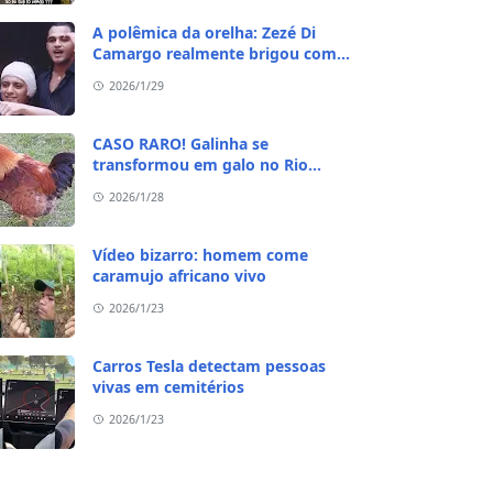
A polêmica da orelha: Zezé Di
Camargo realmente brigou com
Ratinho por causa do sequestro do
2026/1/29
irmão?
CASO RARO! Galinha se
transformou em galo no Rio
Grande do Sul
2026/1/28
Vídeo bizarro: homem come
caramujo africano vivo
2026/1/23
Carros Tesla detectam pessoas
vivas em cemitérios
2026/1/23