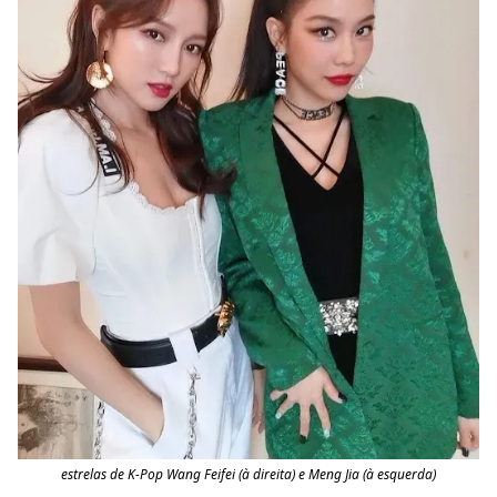
estrelas de K-Pop Wang Feifei (à direita) e Meng Jia (à esquerda)