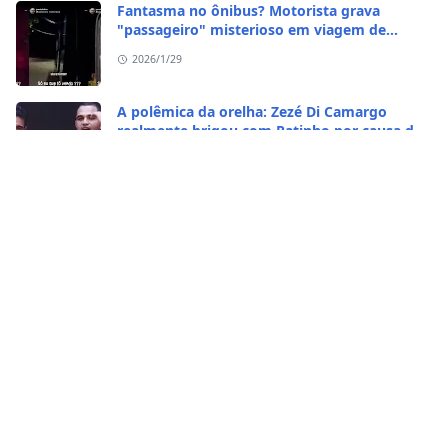
Fantasma no ônibus? Motorista grava
"passageiro" misterioso em viagem de
madrugada
2026/1/29
A polêmica da orelha: Zezé Di Camargo
realmente brigou com Ratinho por causa do
sequestro do irmão?
2026/1/29
CASO RARO! Galinha se transformou em galo
no Rio Grande do Sul
2026/1/28
Vídeo bizarro: homem come caramujo
africano vivo
2026/1/23
Carros Tesla detectam pessoas vivas em
cemitérios